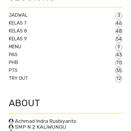
JADWAL
3
KELAS 7
46
KELAS 8
48
KELAS 9
54
MENU
9
PAS
43
PHB
70
PTS
35
TRY OUT
12
ABOUT
Achmad Indra Rusbiyanto
SMP N 2 KALIWUNGU