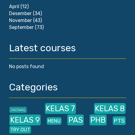
April
(12)
Desember
(34)
November
(43)
September
(73)
Latest courses
No posts found
Categories
KELAS 7
KELAS 8
JADWAL
KELAS 9
PAS
PHB
PTS
MENU
TRY OUT