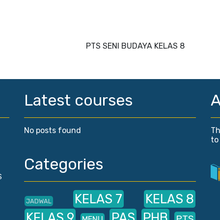
PTS SENI BUDAYA KELAS 8
Latest courses
A
No posts found
Th
to
Categories
S
KELAS 7
KELAS 8
JADWAL
KELAS 9
PAS
PHB
PTS
MENU