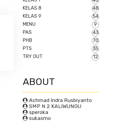
46
KELAS 8
48
KELAS 9
54
MENU
9
PAS
43
PHB
70
PTS
35
TRY OUT
12
ABOUT
Achmad Indra Rusbiyanto
SMP N 2 KALIWUNGU
speroka
sukasmo