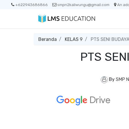
+622943686866
smpn2kaliwungu@gmail.com
An ad
Beranda
KELAS 9
PTS SENI BUDAYA
PTS SEN
By
SMP N