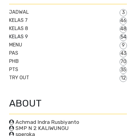
JADWAL
3
KELAS 7
46
KELAS 8
48
KELAS 9
54
MENU
9
PAS
43
PHB
70
PTS
35
TRY OUT
12
ABOUT
Achmad Indra Rusbiyanto
SMP N 2 KALIWUNGU
speroka