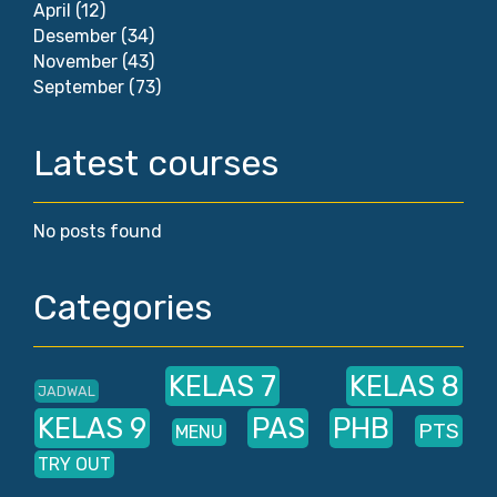
April
(12)
Desember
(34)
November
(43)
September
(73)
Latest courses
No posts found
Categories
KELAS 7
KELAS 8
JADWAL
KELAS 9
PAS
PHB
PTS
MENU
TRY OUT