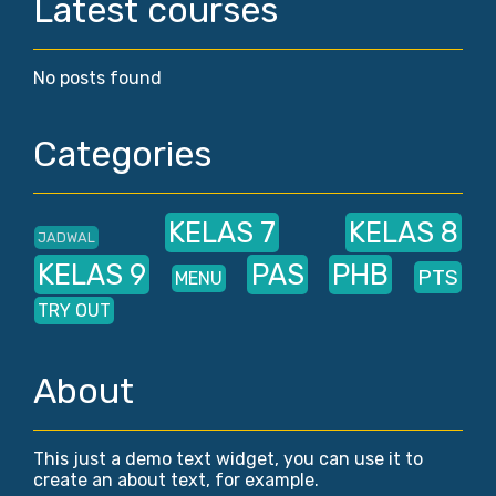
Latest courses
No posts found
Categories
KELAS 7
KELAS 8
JADWAL
KELAS 9
PAS
PHB
PTS
MENU
TRY OUT
About
This just a demo text widget, you can use it to
create an about text, for example.