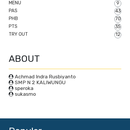
MENU
9
PAS
43
PHB
70
PTS
35
TRY OUT
12
ABOUT
Achmad Indra Rusbiyanto
SMP N 2 KALIWUNGU
speroka
sukasmo