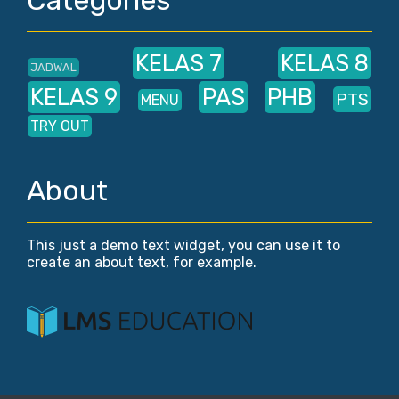
Categories
KELAS 7
KELAS 8
JADWAL
KELAS 9
PAS
PHB
PTS
MENU
TRY OUT
About
This just a demo text widget, you can use it to
create an about text, for example.