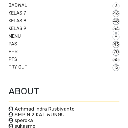
JADWAL
3
KELAS 7
46
KELAS 8
48
KELAS 9
54
MENU
9
PAS
43
PHB
70
PTS
35
TRY OUT
12
ABOUT
Achmad Indra Rusbiyanto
SMP N 2 KALIWUNGU
speroka
sukasmo