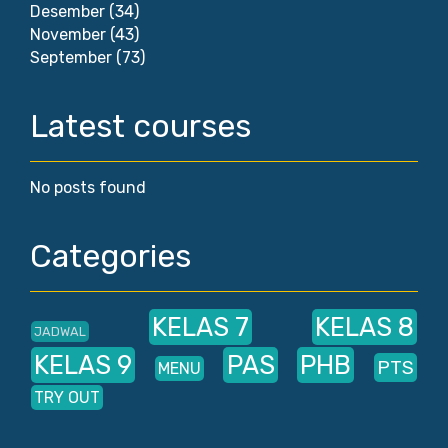
Desember
(34)
November
(43)
September
(73)
Latest courses
No posts found
Categories
KELAS 7
KELAS 8
JADWAL
KELAS 9
PAS
PHB
PTS
MENU
TRY OUT