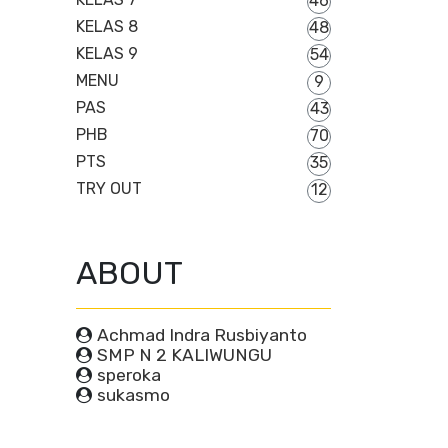
46
KELAS 8
48
KELAS 9
54
MENU
9
PAS
43
PHB
70
PTS
35
TRY OUT
12
ABOUT
Achmad Indra Rusbiyanto
SMP N 2 KALIWUNGU
speroka
sukasmo