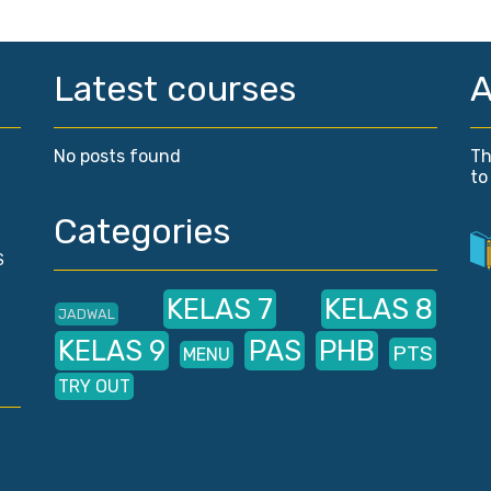
Latest courses
A
No posts found
Th
to
Categories
S
KELAS 7
KELAS 8
JADWAL
KELAS 9
PAS
PHB
PTS
MENU
TRY OUT