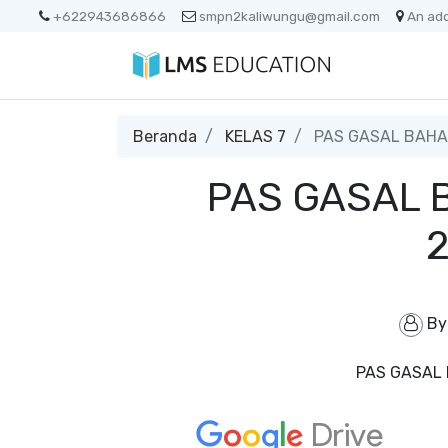
+622943686866
smpn2kaliwungu@gmail.com
An ad
Beranda
KELAS 7
PAS GASAL BAHAS
PAS GASAL B
B
PAS GASAL 