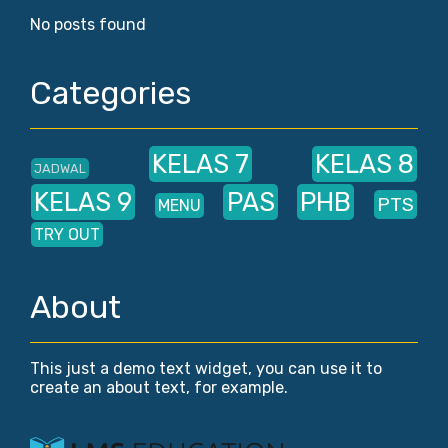
No posts found
Categories
KELAS 7
KELAS 8
JADWAL
KELAS 9
PAS
PHB
PTS
MENU
TRY OUT
About
This just a demo text widget, you can use it to
create an about text, for example.