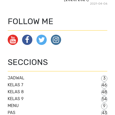
2021-04-06
FOLLOW ME
SECCIONS
JADWAL
3
KELAS 7
46
KELAS 8
48
KELAS 9
54
MENU
9
PAS
43