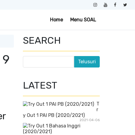
Home
Menu SOAL
SEARCH
1
 9
LATEST
T
r
er
y Out 1 PAI PB (2020/2021)
2021-04-06