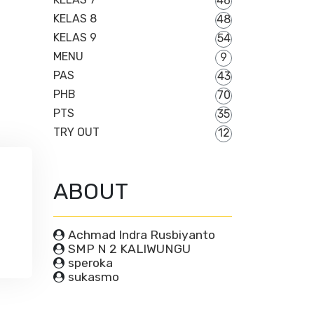
46
KELAS 8
48
KELAS 9
54
MENU
9
PAS
43
PHB
70
PTS
35
TRY OUT
12
ABOUT
Achmad Indra Rusbiyanto
SMP N 2 KALIWUNGU
speroka
sukasmo