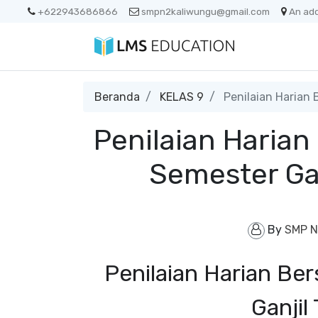
+622943686866
smpn2kaliwungu@gmail.com
An ad
Beranda
KELAS 9
Penilaian Harian 
Penilaian Harian
Semester Ga
By
SMP N
Penilaian Harian Be
Ganji