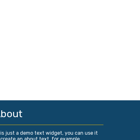
bout
is just a demo text widget, you can use it
 create an about text, for example.