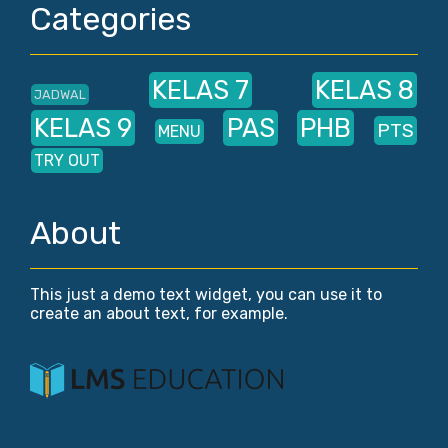
Categories
KELAS 7
KELAS 8
JADWAL
KELAS 9
PAS
PHB
PTS
MENU
TRY OUT
About
This just a demo text widget, you can use it to
create an about text, for example.