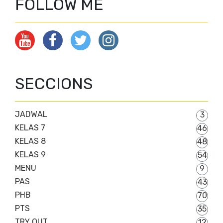
FOLLOW ME
SECCIONS
JADWAL
3
KELAS 7
46
KELAS 8
48
KELAS 9
54
MENU
9
PAS
43
PHB
70
PTS
35
TRY OUT
12