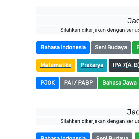
Jad
Silahkan dikerjakan dengan seriu
Bahasa Indonesia
Seni Budaya
B
Matematika
Prakarya
IPA 7(A, B
PJOK
PAI / PABP
Bahasa Jawa
Jad
Silahkan dikerjakan dengan seriu
Bahasa Indonesia
Seni Budaya