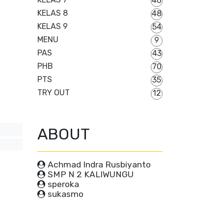
46
KELAS 8
48
KELAS 9
54
MENU
9
PAS
43
PHB
70
PTS
35
TRY OUT
12
ABOUT
Achmad Indra Rusbiyanto
SMP N 2 KALIWUNGU
speroka
sukasmo