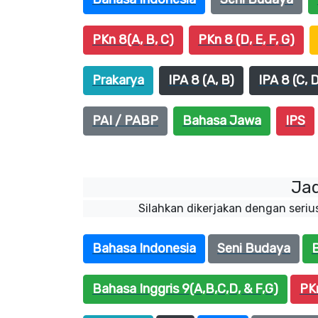
PKn 8(A, B, C)
PKn 8 (D, E, F, G)
Prakarya
IPA 8 (A, B)
IPA 8 (C, D
PAI / PABP
Bahasa Jawa
IPS
Jad
Silahkan dikerjakan dengan seriu
Bahasa Indonesia
Seni Budaya
B
Bahasa Inggris 9(A,B,C,D, & F,G)
PK