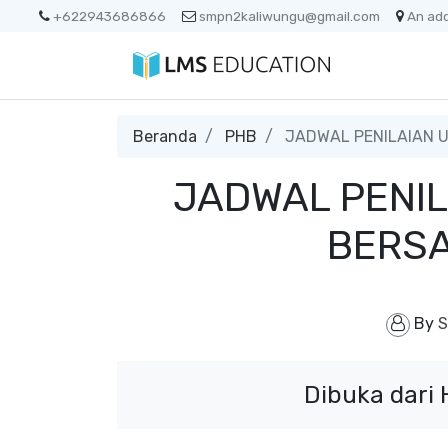
+622943686866
smpn2kaliwungu@gmail.com
An ad
Beranda
PHB
JADWAL PENILAIAN 
JADWAL PENI
BERSA
By
S
Dibuka dari 