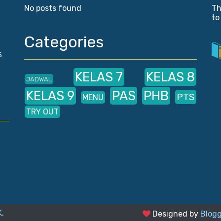
No posts found
Th
to
Categories
S
KELAS 7
KELAS 8
JADWAL
KELAS 9
PAS
PHB
PTS
MENU
TRY OUT
K
.
Designed by
Blogg