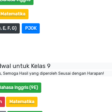
Matematika
, E, F, G)
PJOK
wal untuk Kelas 9
s, Semoga Hasil yang diperoleh Seusai dengan Harapan!
ahasa Inggris (9E)
n
Matematika