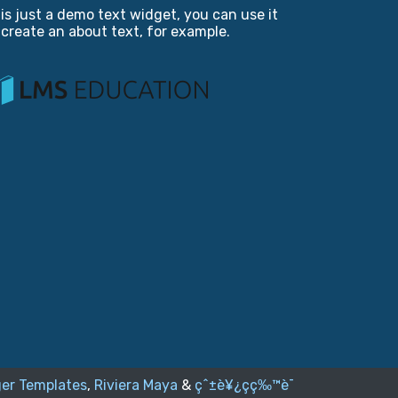
is just a demo text widget, you can use it
 create an about text, for example.
er Templates
,
Riviera Maya
&
çˆ±è¥¿ç­ç‰™è¯­