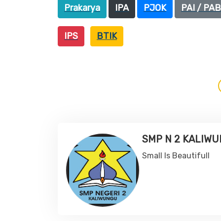
Prakarya
IPA
PJOK
PAI / PA
IPS
BTIK
SMP N 2 KALIW
Small Is Beautifull