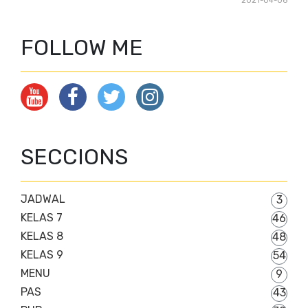
2021-04-06
FOLLOW ME
SECCIONS
JADWAL
3
KELAS 7
46
KELAS 8
48
KELAS 9
54
MENU
9
PAS
43