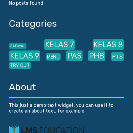
No posts found
Categories
KELAS 7
KELAS 8
JADWAL
KELAS 9
PAS
PHB
PTS
MENU
TRY OUT
About
This just a demo text widget, you can use it to
create an about text, for example.