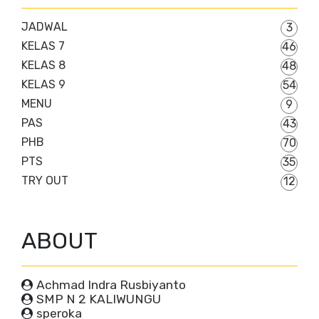
JADWAL
3
KELAS 7
46
KELAS 8
48
KELAS 9
54
MENU
9
PAS
43
PHB
70
PTS
35
TRY OUT
12
ABOUT
Achmad Indra Rusbiyanto
SMP N 2 KALIWUNGU
speroka