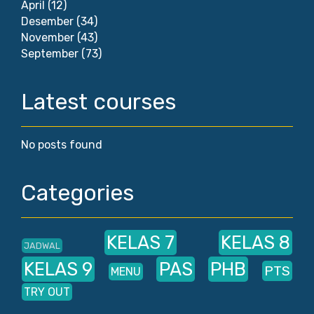
April
(12)
Desember
(34)
November
(43)
September
(73)
Latest courses
No posts found
Categories
KELAS 7
KELAS 8
JADWAL
KELAS 9
PAS
PHB
PTS
MENU
TRY OUT