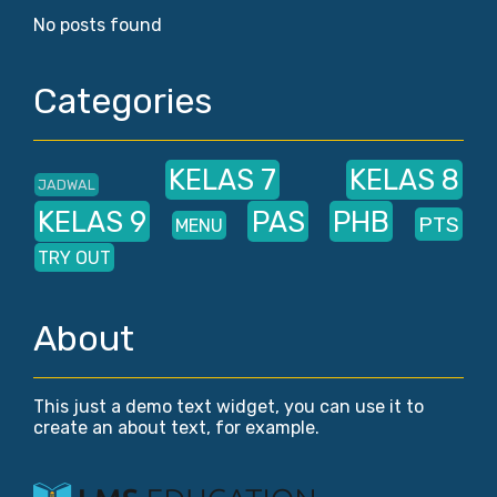
No posts found
Categories
KELAS 7
KELAS 8
JADWAL
KELAS 9
PAS
PHB
PTS
MENU
TRY OUT
About
This just a demo text widget, you can use it to
create an about text, for example.