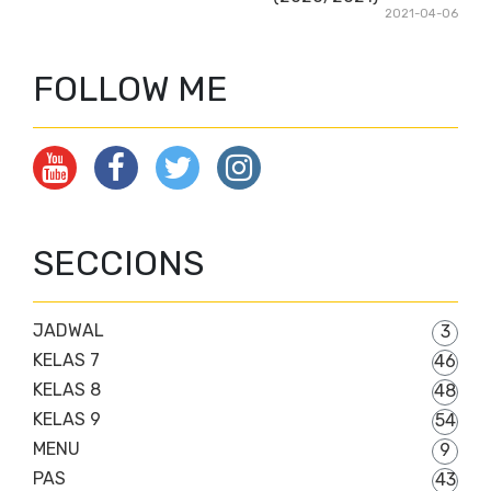
2021-04-06
FOLLOW ME
SECCIONS
JADWAL
3
KELAS 7
46
KELAS 8
48
KELAS 9
54
MENU
9
PAS
43