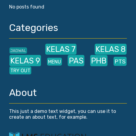
No posts found
Categories
KELAS 7
KELAS 8
JADWAL
KELAS 9
PAS
PHB
PTS
MENU
TRY OUT
About
This just a demo text widget, you can use it to
create an about text, for example.