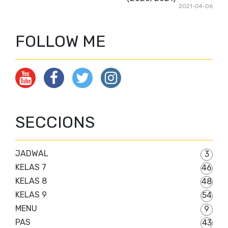
2021-04-06
FOLLOW ME
SECCIONS
JADWAL
3
KELAS 7
46
KELAS 8
48
KELAS 9
54
MENU
9
PAS
43